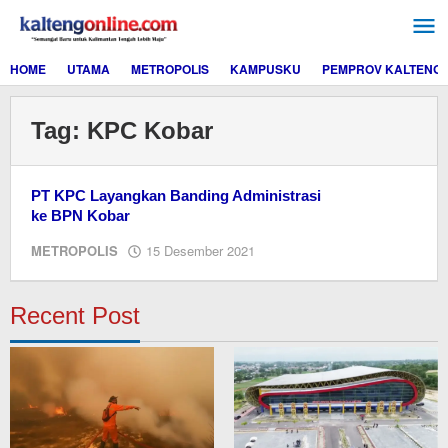
Lewati
ke
konten
HOME
UTAMA
METROPOLIS
KAMPUSKU
PEMPROV KALTENG
Tag:
KPC Kobar
PT KPC Layangkan Banding Administrasi
ke BPN Kobar
oleh
METROPOLIS
15 Desember 2021
redaksi
kaltengonline.com
Recent Post