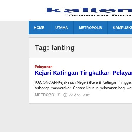
Lewati
ke
konten
HOME
UTAMA
METROPOLIS
KAMPUSK
Tag:
lanting
Pelayanan
Kejari Katingan Tingkatkan Pelay
KASONGAN-Kejaksaan Negeri (Kejari) Katingan, hingga 
terhadap masyarakat. Secara khusus pelayanan bagi war
oleh
METROPOLIS
22 April 2021
Editor