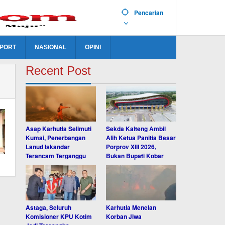
Pencarian
PORT
NASIONAL
OPINI
Recent Post
Asap Karhutla Selimuti
Sekda Kalteng Ambil
Kumai, Penerbangan
Alih Ketua Panitia Besar
Lanud Iskandar
Porprov XIII 2026,
Terancam Terganggu
Bukan Bupati Kobar
Astaga, Seluruh
Karhutla Menelan
Komisioner KPU Kotim
Korban Jiwa