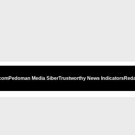
.com
Pedoman Media Siber
Trustworthy News Indicators
Reda