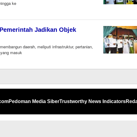
hingga ke
 Pemerintah Jadikan Objek
embangun daerah, meliputi infrastruktur, pertanian,
u yang masuk
.com
Pedoman Media Siber
Trustworthy News Indicators
Reda