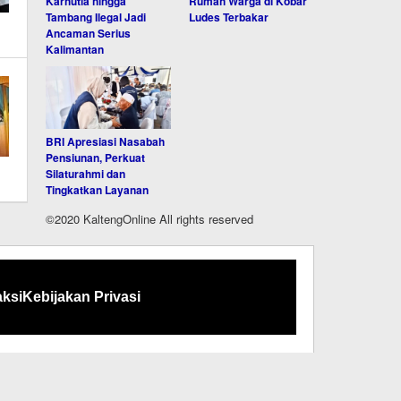
Karhutla hingga
Rumah Warga di Kobar
Tambang Ilegal Jadi
Ludes Terbakar
Ancaman Serius
Kalimantan
BRI Apresiasi Nasabah
Pensiunan, Perkuat
Silaturahmi dan
Tingkatkan Layanan
©2020 KaltengOnline All rights reserved
ksi
Kebijakan Privasi