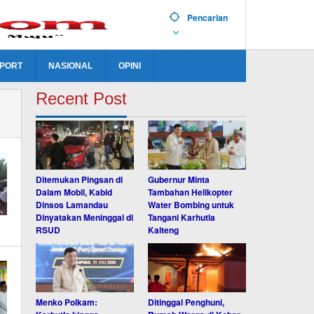
Pencarian
PORT
NASIONAL
OPINI
Recent Post
Ditemukan Pingsan di
Gubernur Minta
Dalam Mobil, Kabid
Tambahan Helikopter
Dinsos Lamandau
Water Bombing untuk
Dinyatakan Meninggal di
Tangani Karhutla
RSUD
Kalteng
Menko Polkam:
Ditinggal Penghuni,