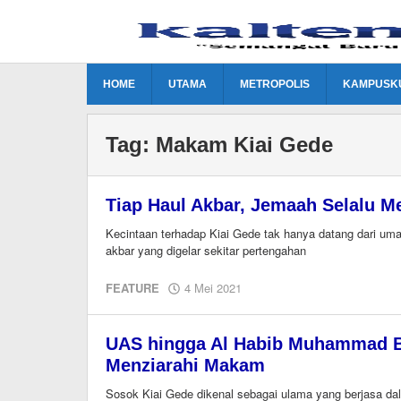
Lewati
ke
konten
HOME
UTAMA
METROPOLIS
KAMPUSK
Tag:
Makam Kiai Gede
Tiap Haul Akbar, Jemaah Selalu 
Kecintaan terhadap Kiai Gede tak hanya datang dari uma
akbar yang digelar sekitar pertengahan
oleh
FEATURE
4 Mei 2021
redaksi
kaltengonline.com
UAS hingga Al Habib Muhammad Bi
Menziarahi Makam
Sosok Kiai Gede dikenal sebagai ulama yang berjasa dal