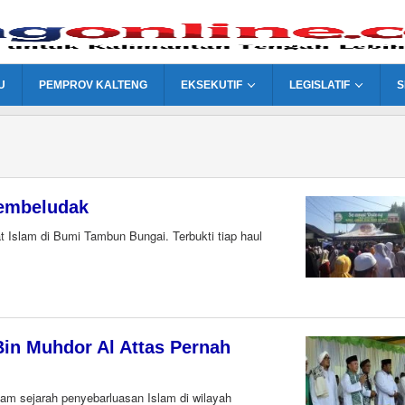
U
PEMPROV KALTENG
EKSEKUTIF
LEGISLATIF
S
Membeludak
t Islam di Bumi Tambun Bungai. Terbukti tiap haul
n Muhdor Al Attas Pernah
am sejarah penyebarluasan Islam di wilayah