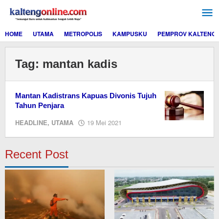
Lewati
ke
konten
HOME
UTAMA
METROPOLIS
KAMPUSKU
PEMPROV KALTENG
Tag:
mantan kadis
Mantan Kadistrans Kapuas Divonis Tujuh
Tahun Penjara
oleh
HEADLINE
,
UTAMA
19 Mei 2021
redaksi
kaltengonline.com
Recent Post