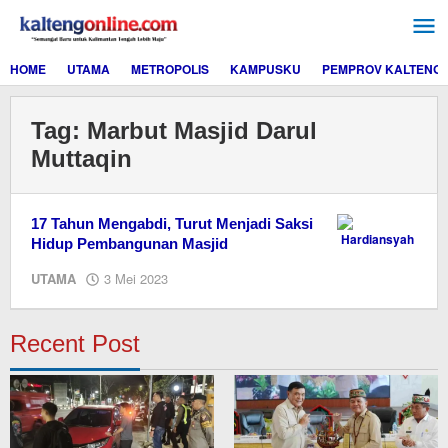
Lewati
ke
konten
HOME
UTAMA
METROPOLIS
KAMPUSKU
PEMPROV KALTENG
Tag:
Marbut Masjid Darul
Muttaqin
17 Tahun Mengabdi, Turut Menjadi Saksi
Hidup Pembangunan Masjid
oleh
UTAMA
3 Mei 2023
M.A
Recent Post