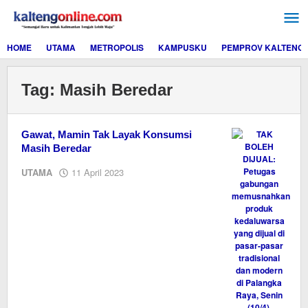
Lewati
ke
konten
HOME
UTAMA
METROPOLIS
KAMPUSKU
PEMPROV KALTENG
Tag:
Masih Beredar
Gawat, Mamin Tak Layak Konsumsi
Masih Beredar
oleh
UTAMA
11 April 2023
M.A