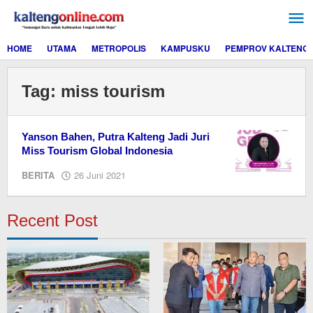
Lewati
ke
konten
HOME
UTAMA
METROPOLIS
KAMPUSKU
PEMPROV KALTENG
Tag:
miss tourism
Yanson Bahen, Putra Kalteng Jadi Juri
Miss Tourism Global Indonesia
oleh
BERITA
26 Juni 2021
editor
dua
Recent Post