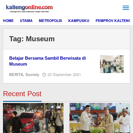
Lewati
ke
konten
HOME
UTAMA
METROPOLIS
KAMPUSKU
PEMPROV KALTENG
Tag:
Museum
Belajar Bersama Sambil Berwisata di
Museum
oleh
BERITA
,
Society
23 September 2021
Editor
Recent Post