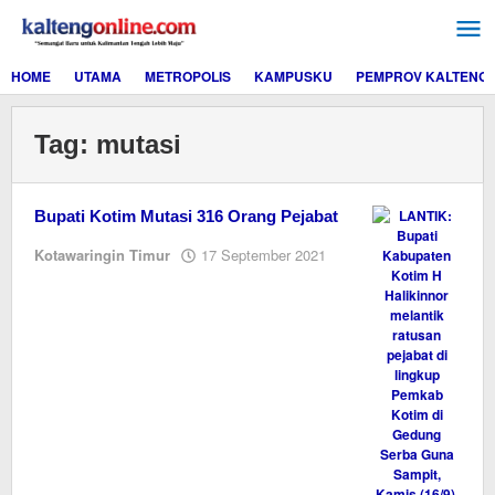
Lewati
ke
konten
HOME
UTAMA
METROPOLIS
KAMPUSKU
PEMPROV KALTENG
Tag:
mutasi
Bupati Kotim Mutasi 316 Orang Pejabat
oleh
Kotawaringin Timur
17 September 2021
Editor