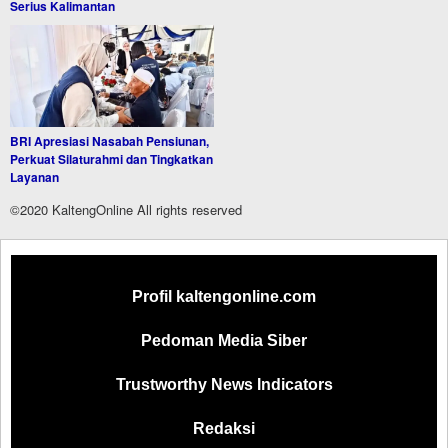
Serius Kalimantan
BRI Apresiasi Nasabah Pensiunan,
Perkuat Silaturahmi dan Tingkatkan
Layanan
©2020 KaltengOnline All rights reserved
Profil kaltengonline.com
Pedoman Media Siber
Trustworthy News Indicators
Redaksi