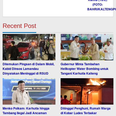
Recent Post
Ditemukan Pingsan di Dalam Mobil,
Gubernur Minta Tambahan
Kabid Dinsos Lamandau
Helikopter Water Bombing untuk
Dinyatakan Meninggal di RSUD
Tangani Karhutla Kalteng
Menko Polkam: Karhutla hingga
Ditinggal Penghuni, Rumah Warga
Tambang Ilegal Jadi Ancaman
di Kobar Ludes Terbakar