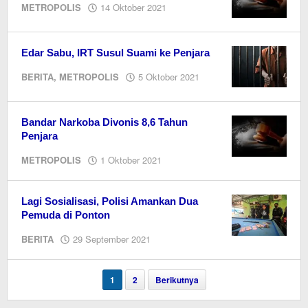
oleh
METROPOLIS
14 Oktober 2021
Editor
Edar Sabu, IRT Susul Suami ke Penjara
oleh
BERITA
,
METROPOLIS
5 Oktober 2021
Editor
Bandar Narkoba Divonis 8,6 Tahun
Penjara
oleh
METROPOLIS
1 Oktober 2021
Editor
Lagi Sosialisasi, Polisi Amankan Dua
Pemuda di Ponton
oleh
BERITA
29 September 2021
Editor
1
2
Berikutnya