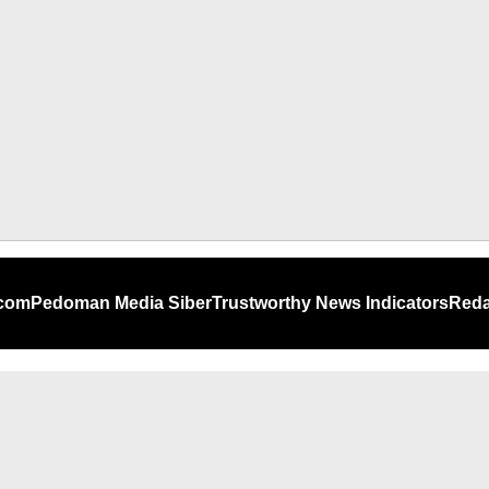
.com
Pedoman Media Siber
Trustworthy News Indicators
Reda