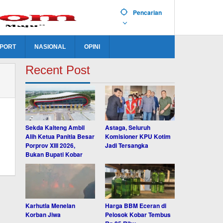
Pencarian
PORT
NASIONAL
OPINI
Recent Post
Sekda Kalteng Ambil
Astaga, Seluruh
Alih Ketua Panitia Besar
Komisioner KPU Kotim
Porprov XIII 2026,
Jadi Tersangka
Bukan Bupati Kobar
Karhutla Menelan
Harga BBM Eceran di
Korban Jiwa
Pelosok Kobar Tembus