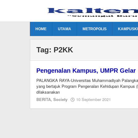
Lewati
ke
konten
HOME
UTAMA
METROPOLIS
KAMPUSK
Tag:
P2KK
Pengenalan Kampus, UMPR Gelar 
PALANGKA RAYA-Universitas Muhammadiyah Palangkara
yang bertajuk Program Pengenalan Kehidupan Kampus 
dilaksanakan
oleh
BERITA
,
Society
10 September 2021
Editor