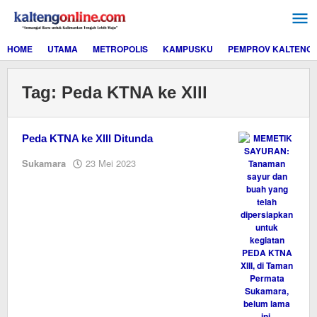
Lewati
ke
konten
HOME
UTAMA
METROPOLIS
KAMPUSKU
PEMPROV KALTENG
Tag:
Peda KTNA ke Xlll
Peda KTNA ke Xlll Ditunda
oleh
Sukamara
23 Mei 2023
M.A