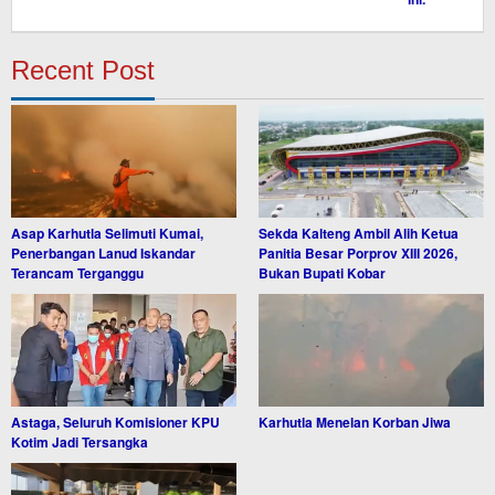
Recent Post
Asap Karhutla Selimuti Kumai,
Sekda Kalteng Ambil Alih Ketua
Penerbangan Lanud Iskandar
Panitia Besar Porprov XIII 2026,
Terancam Terganggu
Bukan Bupati Kobar
Astaga, Seluruh Komisioner KPU
Karhutla Menelan Korban Jiwa
Kotim Jadi Tersangka