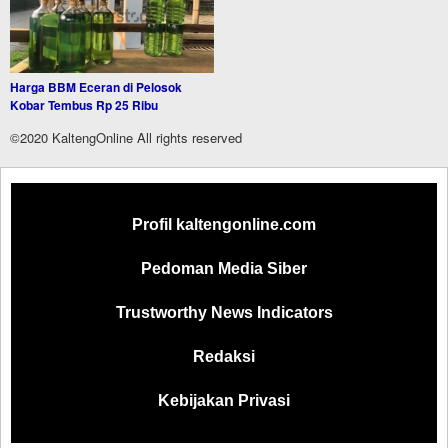
Harga BBM Eceran di Pelosok
Kobar Tembus Rp 25 Ribu
©2020 KaltengOnline All rights reserved
Profil kaltengonline.com
Pedoman Media Siber
Trustworthy News Indicators
Redaksi
Kebijakan Privasi