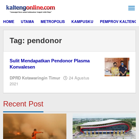
Lewati
ke
konten
HOME
UTAMA
METROPOLIS
KAMPUSKU
PEMPROV KALTENG
Tag:
pendonor
Sulit Mendapatkan Pendonor Plasma
Konvalesen
DPRD Kotawaringin Timur
24 Agustus
oleh
2021
Editor
Recent Post