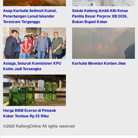
Asap Karhutla Selimuti Kumai,
Sekda Kalteng Ambil Alih Ketua
Penerbangan Lanud Iskandar
Panitia Besar Porprov XIII 2026,
Terancam Terganggu
Bukan Bupati Kobar
Astaga, Seluruh Komisioner KPU
Karhutla Menelan Korban Jiwa
Kotim Jadi Tersangka
Harga BBM Eceran di Pelosok
Kobar Tembus Rp 25 Ribu
©2020 KaltengOnline All rights reserved