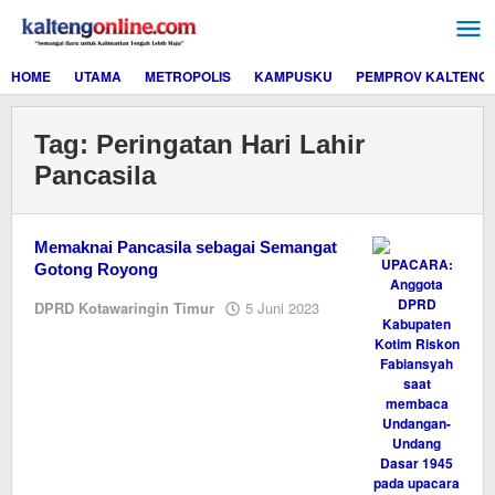
Lewati
ke
konten
HOME
UTAMA
METROPOLIS
KAMPUSKU
PEMPROV KALTENG
Tag:
Peringatan Hari Lahir
Pancasila
Memaknai Pancasila sebagai Semangat
Gotong Royong
oleh
DPRD Kotawaringin Timur
5 Juni 2023
M.A