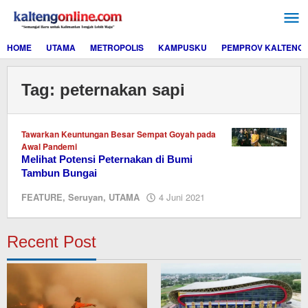
Lewati
ke
konten
HOME
UTAMA
METROPOLIS
KAMPUSKU
PEMPROV KALTENG
Tag:
peternakan sapi
Tawarkan Keuntungan Besar Sempat Goyah pada
Awal Pandemi
Melihat Potensi Peternakan di Bumi
Tambun Bungai
oleh
FEATURE
,
Seruyan
,
UTAMA
4 Juni 2021
redaksi
kaltengonline.com
Recent Post