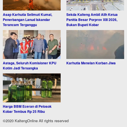
Asap Karhutla Selimuti Kumai,
Sekda Kalteng Ambil Alih Ketua
Penerbangan Lanud Iskandar
Panitia Besar Porprov XIII 2026,
Terancam Terganggu
Bukan Bupati Kobar
Astaga, Seluruh Komisioner KPU
Karhutla Menelan Korban Jiwa
Kotim Jadi Tersangka
Harga BBM Eceran di Pelosok
Kobar Tembus Rp 25 Ribu
©2020 KaltengOnline All rights reserved