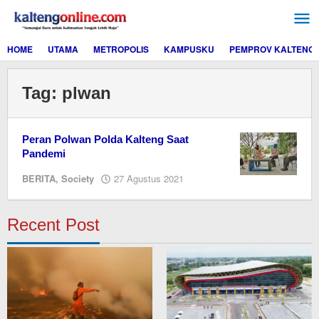
Lewati
ke
konten
HOME
UTAMA
METROPOLIS
KAMPUSKU
PEMPROV KALTENG
Tag:
plwan
Peran Polwan Polda Kalteng Saat
Pandemi
oleh
BERITA
,
Society
27 Agustus 2021
Editor
Recent Post