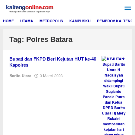
Lewati
ke
konten
HOME
UTAMA
METROPOLIS
KAMPUSKU
PEMPROV KALTENG
Tag:
Polres Batara
Bupati dan FKPD Beri Kejutan HUT ke-46
Kapolres
oleh
Barito Utara
3 Maret 2023
M.A