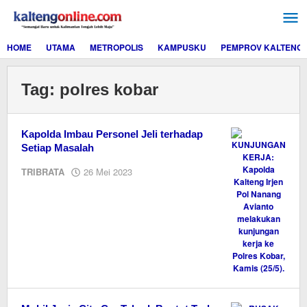
Lewati
ke
konten
HOME
UTAMA
METROPOLIS
KAMPUSKU
PEMPROV KALTENG
Tag:
polres kobar
Kapolda Imbau Personel Jeli terhadap
Setiap Masalah
oleh
TRIBRATA
26 Mei 2023
M.A