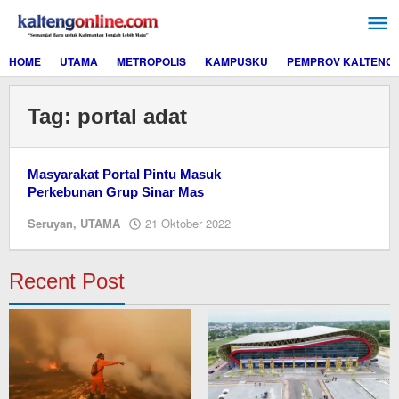
Lewati
ke
konten
HOME
UTAMA
METROPOLIS
KAMPUSKU
PEMPROV KALTENG
Tag:
portal adat
Masyarakat Portal Pintu Masuk
Perkebunan Grup Sinar Mas
oleh
Seruyan
,
UTAMA
21 Oktober 2022
Editor
Recent Post