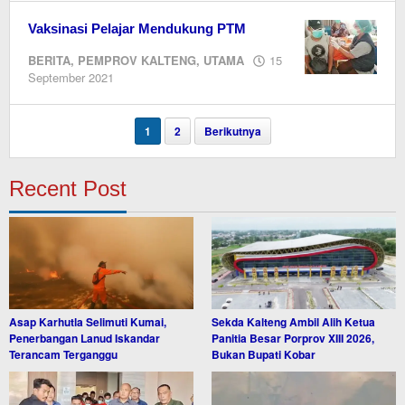
Vaksinasi Pelajar Mendukung PTM
BERITA
,
PEMPROV KALTENG
,
UTAMA
15
oleh
September 2021
Editor
1
2
Berikutnya
Recent Post
Asap Karhutla Selimuti Kumai,
Sekda Kalteng Ambil Alih Ketua
Penerbangan Lanud Iskandar
Panitia Besar Porprov XIII 2026,
Terancam Terganggu
Bukan Bupati Kobar