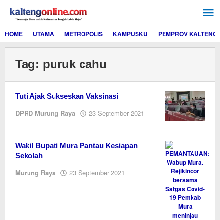
Lewati
ke
konten
HOME
UTAMA
METROPOLIS
KAMPUSKU
PEMPROV KALTENG
Tag:
puruk cahu
Tuti Ajak Sukseskan Vaksinasi
oleh
DPRD Murung Raya
23 September 2021
Editor
Wakil Bupati Mura Pantau Kesiapan
Sekolah
oleh
Murung Raya
23 September 2021
Editor