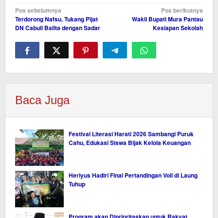
Navigasi
Pos sebelumnya
Pos berikutnya
Terdorong Nafsu, Tukang Pijat
Wakil Bupati Mura Pantau
pos
DN Cabuli Balita dengan Sadar
Kesiapan Sekolah
Baca Juga
Festival Literasi Harati 2026 Sambangi Puruk
Cahu, Edukasi Siswa Bijak Kelola Keuangan
Heriyus Hadiri Final Pertandingan Voli di Laung
Tuhup
Program akan Diprioritaskan untuk Rakyat