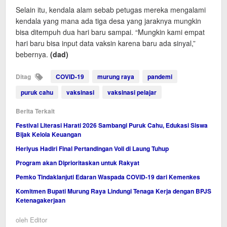
Selain itu, kendala alam sebab petugas mereka mengalami
kendala yang mana ada tiga desa yang jaraknya mungkin
bisa ditempuh dua hari baru sampai. “Mungkin kami empat
hari baru bisa input data vaksin karena baru ada sinyal,”
bebernya.
(dad)
Ditag
COVID-19
murung raya
pandemi
puruk cahu
vaksinasi
vaksinasi pelajar
Berita Terkait
Festival Literasi Harati 2026 Sambangi Puruk Cahu, Edukasi Siswa
Bijak Kelola Keuangan
Heriyus Hadiri Final Pertandingan Voli di Laung Tuhup
Program akan Diprioritaskan untuk Rakyat
Pemko Tindaklanjuti Edaran Waspada COVID-19 dari Kemenkes
Komitmen Bupati Murung Raya Lindungi Tenaga Kerja dengan BPJS
Ketenagakerjaan
oleh
Editor