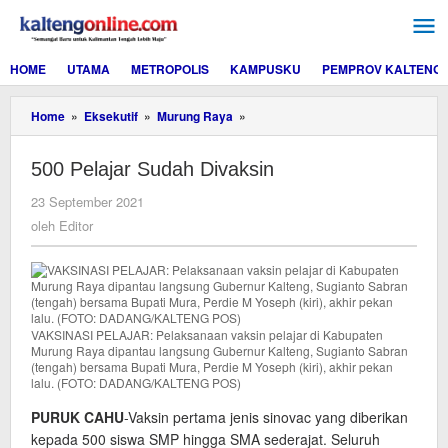
Lewati
ke
konten
HOME
UTAMA
METROPOLIS
KAMPUSKU
PEMPROV KALTENG
500
Home
»
Eksekutif
»
Murung Raya
»
Pelajar
Sudah
500 Pelajar Sudah Divaksin
Divaksin
oleh
23 September 2021
Editor
oleh
Editor
VAKSINASI PELAJAR: Pelaksanaan vaksin pelajar di Kabupaten
Murung Raya dipantau langsung Gubernur Kalteng, Sugianto Sabran
(tengah) bersama Bupati Mura, Perdie M Yoseph (kiri), akhir pekan
lalu. (FOTO: DADANG/KALTENG POS)
PURUK CAHU
-Vaksin pertama jenis sinovac yang diberikan
kepada 500 siswa SMP hingga SMA sederajat. Seluruh