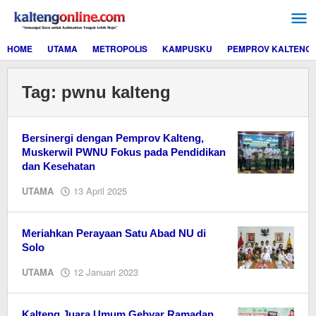
Lewati
ke
konten
HOME
UTAMA
METROPOLIS
KAMPUSKU
PEMPROV KALTENG
Tag:
pwnu kalteng
Bersinergi dengan Pemprov Kalteng,
Muskerwil PWNU Fokus pada Pendidikan
dan Kesehatan
oleh
UTAMA
13 April 2025
Editor
Meriahkan Perayaan Satu Abad NU di
Solo
oleh
UTAMA
12 Januari 2023
M.A
Kalteng Juara Umum Gebyar Ramadan