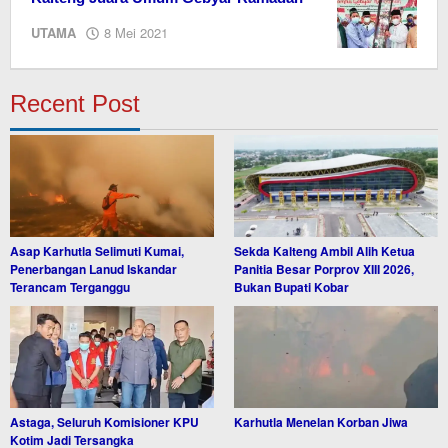
oleh
UTAMA
8 Mei 2021
redaksi
kaltengonline.com
Recent Post
Asap Karhutla Selimuti Kumai,
Sekda Kalteng Ambil Alih Ketua
Penerbangan Lanud Iskandar
Panitia Besar Porprov XIII 2026,
Terancam Terganggu
Bukan Bupati Kobar
Astaga, Seluruh Komisioner KPU
Karhutla Menelan Korban Jiwa
Kotim Jadi Tersangka