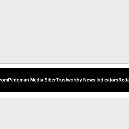
.com
Pedoman Media Siber
Trustworthy News Indicators
Reda