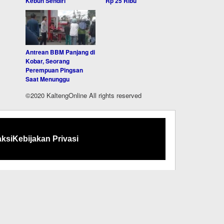
Kebun Sendiri
Rp 25 Ribu
Antrean BBM Panjang di
Kobar, Seorang
Perempuan Pingsan
Saat Menunggu
©2020 KaltengOnline All rights reserved
ksi
Kebijakan Privasi