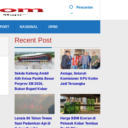
Pencarian
PORT
NASIONAL
OPINI
Recent Post
Sekda Kalteng Ambil
Astaga, Seluruh
Alih Ketua Panitia Besar
Komisioner KPU Kotim
Porprov XIII 2026,
Jadi Tersangka
Bukan Bupati Kobar
Lansia 86 Tahun Tewas
Harga BBM Eceran di
Saat Padamkan Api di
Pelosok Kobar Tembus