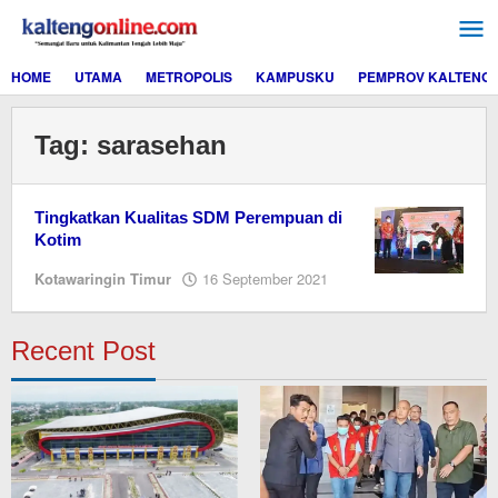
Lewati
ke
konten
HOME
UTAMA
METROPOLIS
KAMPUSKU
PEMPROV KALTENG
Tag:
sarasehan
Tingkatkan Kualitas SDM Perempuan di
Kotim
oleh
Kotawaringin Timur
16 September 2021
Editor
Recent Post