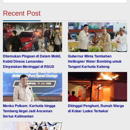
Recent Post
Ditemukan Pingsan di Dalam Mobil,
Gubernur Minta Tambahan
Kabid Dinsos Lamandau
Helikopter Water Bombing untuk
Dinyatakan Meninggal di RSUD
Tangani Karhutla Kalteng
Menko Polkam: Karhutla hingga
Ditinggal Penghuni, Rumah Warga
Tambang Ilegal Jadi Ancaman
di Kobar Ludes Terbakar
Serius Kalimantan