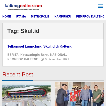
Lewati
ke
konten
HOME
UTAMA
METROPOLIS
KAMPUSKU
PEMPROV KALTENG
Tag:
Skul.id
Telkomsel Launching Skul.id di Kalteng
BERITA
,
Kotawaringin Barat
,
NASIONAL
,
oleh
PEMPROV KALTENG
6 Desember 2021
redaksi
kaltengonline.com
Recent Post