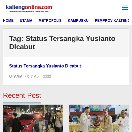
Lewati
ke
konten
HOME
UTAMA
METROPOLIS
KAMPUSKU
PEMPROV KALTENG
Tag:
Status Tersangka Yusianto
Dicabut
Status Tersangka Yusianto Dicabut
oleh
UTAMA
7 April 2023
M.A
Recent Post