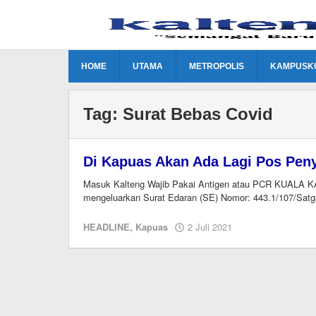
Lewati
ke
konten
HOME
UTAMA
METROPOLIS
KAMPUSK
Tag:
Surat Bebas Covid
Di Kapuas Akan Ada Lagi Pos Pen
Masuk Kalteng Wajib Pakai Antigen atau PCR KUALA K
mengeluarkan Surat Edaran (SE) Nomor: 443.1/107/Satg
oleh
HEADLINE
,
Kapuas
2 Juli 2021
redaksi
kaltengonline.co