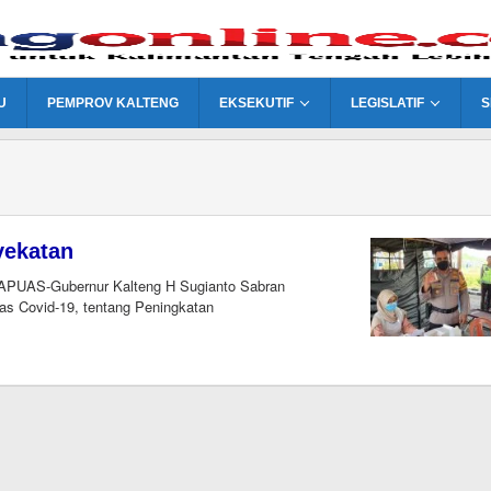
U
PEMPROV KALTENG
EKSEKUTIF
LEGISLATIF
S
yekatan
APUAS-Gubernur Kalteng H Sugianto Sabran
as Covid-19, tentang Peningkatan
m