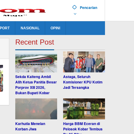
Pencarian
PORT
NASIONAL
OPINI
Recent Post
Sekda Kalteng Ambil
Astaga, Seluruh
Alih Ketua Panitia Besar
Komisioner KPU Kotim
Porprov XIII 2026,
Jadi Tersangka
Bukan Bupati Kobar
Karhutla Menelan
Harga BBM Eceran di
Korban Jiwa
Pelosok Kobar Tembus