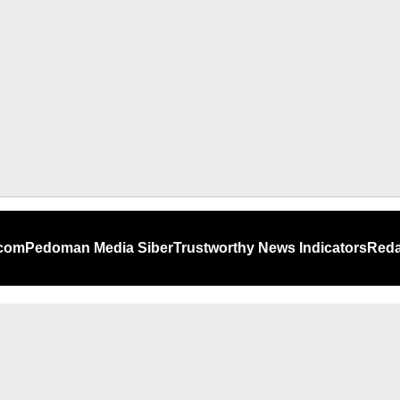
.com
Pedoman Media Siber
Trustworthy News Indicators
Reda