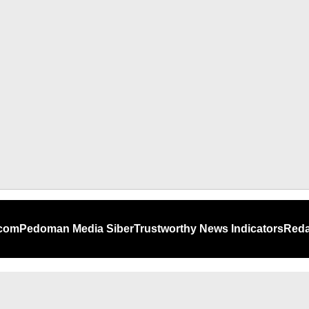
.com
Pedoman Media Siber
Trustworthy News Indicators
Reda