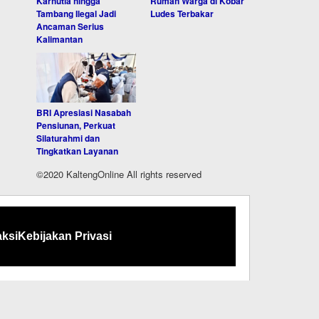
Karhutla hingga
Rumah Warga di Kobar
Tambang Ilegal Jadi
Ludes Terbakar
Ancaman Serius
Kalimantan
BRI Apresiasi Nasabah
Pensiunan, Perkuat
Silaturahmi dan
Tingkatkan Layanan
©2020 KaltengOnline All rights reserved
ksi
Kebijakan Privasi