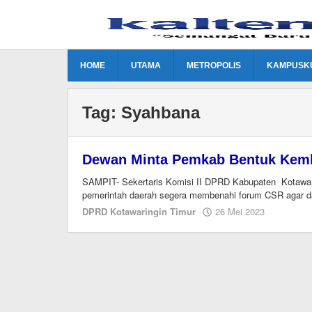
Lewati
ke
konten
HOME
UTAMA
METROPOLIS
KAMPUSK
Tag:
Syahbana
Dewan Minta Pemkab Bentuk Kem
SAMPIT- Sekertaris Komisi II DPRD Kabupaten Kotawar
pemerintah daerah segera membenahi forum CSR agar d
oleh
DPRD Kotawaringin Timur
26 Mei 2023
Editor