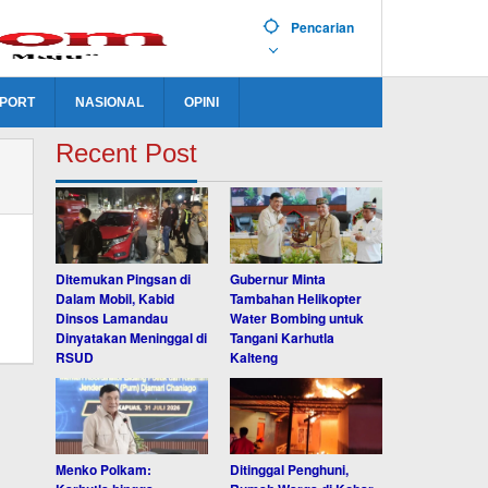
Pencarian
PORT
NASIONAL
OPINI
Recent Post
Ditemukan Pingsan di
Gubernur Minta
Dalam Mobil, Kabid
Tambahan Helikopter
Dinsos Lamandau
Water Bombing untuk
Dinyatakan Meninggal di
Tangani Karhutla
RSUD
Kalteng
Menko Polkam:
Ditinggal Penghuni,