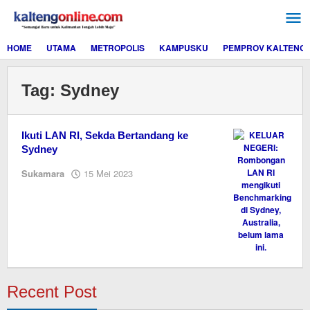
Lewati
ke
konten
HOME
UTAMA
METROPOLIS
KAMPUSKU
PEMPROV KALTENG
Tag:
Sydney
Ikuti LAN RI, Sekda Bertandang ke
Sydney
oleh
Sukamara
15 Mei 2023
M.A
Recent Post