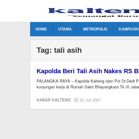
Lewati
ke
konten
HOME
UTAMA
METROPOLIS
KAMPUSK
Tag:
tali asih
Kapolda Beri Tali Asih Nakes RS 
PALANGKA RAYA – Kapolda Kalteng Irjen Pol Dr.Dedi P
kunjungan kerja di Rumah Sakit Bhayangkara Tk.III Jala
oleh
KABAR KALTENG
22 Juli 2021
Editor