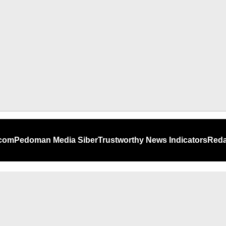
.com
Pedoman Media Siber
Trustworthy News Indicators
Reda