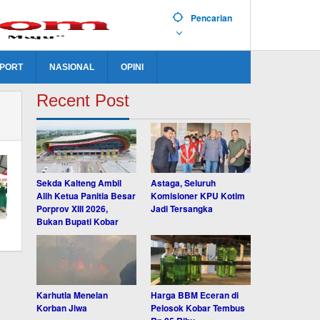
Pencarian
PORT
NASIONAL
OPINI
Recent Post
Sekda Kalteng Ambil
Astaga, Seluruh
Alih Ketua Panitia Besar
Komisioner KPU Kotim
Porprov XIII 2026,
Jadi Tersangka
Bukan Bupati Kobar
Karhutla Menelan
Harga BBM Eceran di
Korban Jiwa
Pelosok Kobar Tembus