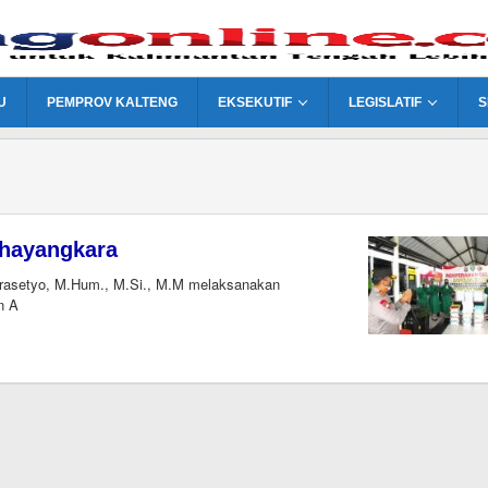
U
PEMPROV KALTENG
EKSEKUTIF
LEGISLATIF
S
Bhayangkara
rasetyo, M.Hum., M.Si., M.M melaksanakan
n A