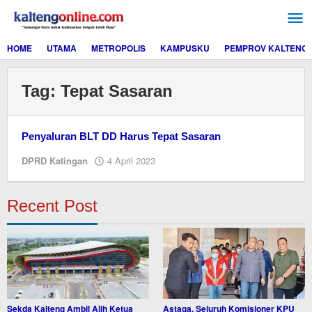
Lewati
ke
konten
HOME
UTAMA
METROPOLIS
KAMPUSKU
PEMPROV KALTENG
Tag:
Tepat Sasaran
Penyaluran BLT DD Harus Tepat Sasaran
oleh
DPRD Katingan
4 April 2023
M.A
Recent Post
Sekda Kalteng Ambil Alih Ketua
Astaga, Seluruh Komisioner KPU