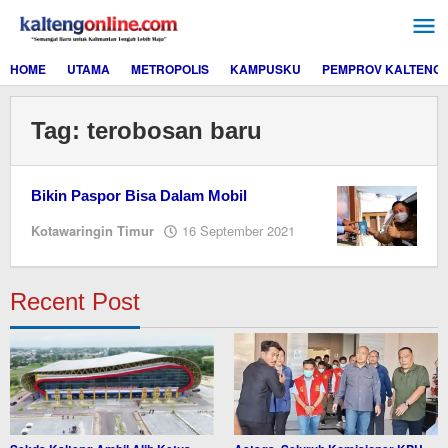
Lewati
ke
konten
HOME
UTAMA
METROPOLIS
KAMPUSKU
PEMPROV KALTENG
Tag:
terobosan baru
Bikin Paspor Bisa Dalam Mobil
oleh
Kotawaringin Timur
16 September 2021
Editor
Recent Post