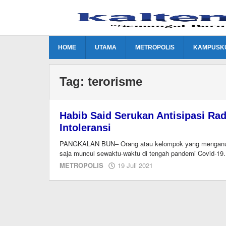
Lewati
ke
konten
HOME
UTAMA
METROPOLIS
KAMPUSK
Tag:
terorisme
Habib Said Serukan Antisipasi Rad
Intoleransi
PANGKALAN BUN– Orang atau kelompok yang menganut pa
saja muncul sewaktu-waktu di tengah pandemi Covid-19. 
oleh
METROPOLIS
19 Juli 2021
Editor