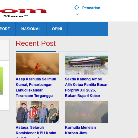
Pencarian
PORT
NASIONAL
OPINI
Recent Post
Asap Karhutla Selimuti
Sekda Kalteng Ambil
Kumai, Penerbangan
Alih Ketua Panitia Besar
Lanud Iskandar
Porprov XIII 2026,
Terancam Terganggu
Bukan Bupati Kobar
Astaga, Seluruh
Karhutla Menelan
Komisioner KPU Kotim
Korban Jiwa