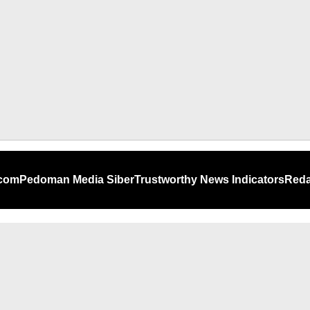
.com
Pedoman Media Siber
Trustworthy News Indicators
Reda