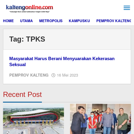
Lewati
ke
konten
HOME
UTAMA
METROPOLIS
KAMPUSKU
PEMPROV KALTENG
Tag:
TPKS
Masyarakat Harus Berani Menyuarakan Kekerasan
Seksual
oleh
PEMPROV KALTENG
16 Mei 2023
M.A
Recent Post