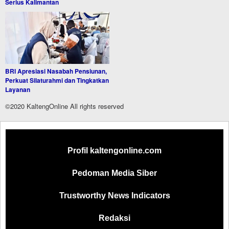
Serius Kalimantan
BRI Apresiasi Nasabah Pensiunan,
Perkuat Silaturahmi dan Tingkatkan
Layanan
©2020 KaltengOnline All rights reserved
Profil kaltengonline.com
Pedoman Media Siber
Trustworthy News Indicators
Redaksi