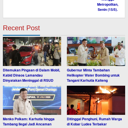
Recent Post
Ditemukan Pingsan di Dalam Mobil,
Gubernur Minta Tambahan
Kabid Dinsos Lamandau
Helikopter Water Bombing untuk
Dinyatakan Meninggal di RSUD
Tangani Karhutla Kalteng
Menko Polkam: Karhutla hingga
Ditinggal Penghuni, Rumah Warga
Tambang Ilegal Jadi Ancaman
di Kobar Ludes Terbakar