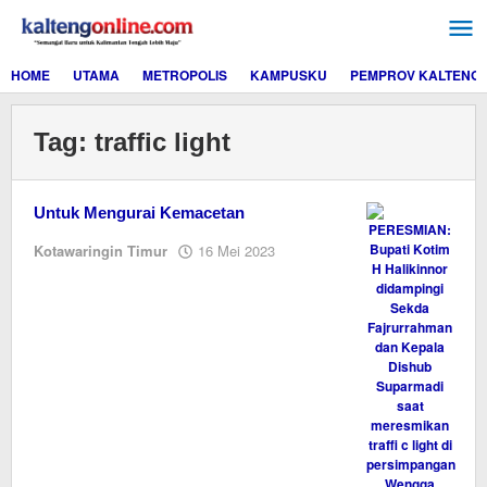
Lewati
ke
konten
HOME
UTAMA
METROPOLIS
KAMPUSKU
PEMPROV KALTENG
Tag:
traffic light
Untuk Mengurai Kemacetan
oleh
Kotawaringin Timur
16 Mei 2023
M.A