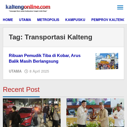
Lewati
ke
konten
HOME
UTAMA
METROPOLIS
KAMPUSKU
PEMPROV KALTENG
Tag:
Transportasi Kalteng
Ribuan Pemudik Tiba di Kobar, Arus
Balik Masih Berlangsung
oleh
UTAMA
8 April 2025
M.A
Recent Post