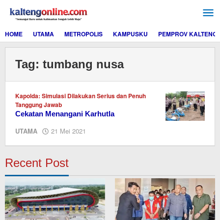
Lewati
ke
konten
HOME
UTAMA
METROPOLIS
KAMPUSKU
PEMPROV KALTENG
Tag:
tumbang nusa
Kapolda: Simulasi Dilakukan Serius dan Penuh
Tanggung Jawab
Cekatan Menangani Karhutla
oleh
UTAMA
21 Mei 2021
redaksi
kaltengonline.com
Recent Post