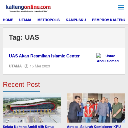
Lewati
ke
konten
HOME
UTAMA
METROPOLIS
KAMPUSKU
PEMPROV KALTENG
Tag:
UAS
UAS Akan Resmikan Islamic Center
oleh
UTAMA
15 Mei 2023
M.A
Recent Post
Sekda Kalteng Ambil Alih Ketua
Astaga, Seluruh Komisioner KPU