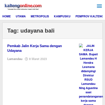
Lewati
ke
konten
HOME
UTAMA
METROPOLIS
KAMPUSKU
PEMPROV KALTENG
Tag:
udayana bali
Pemkab Jalin Kerja Sama dengan
Udayana
oleh
Lamandau
8 Maret 2023
M.A