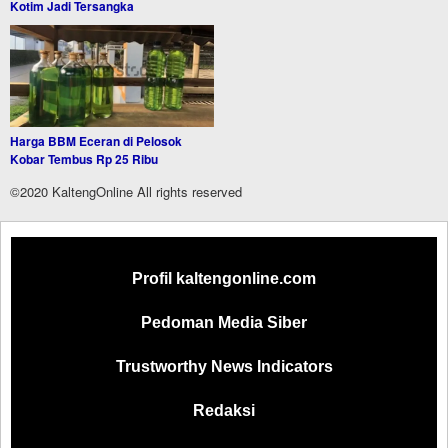
Kotim Jadi Tersangka
Harga BBM Eceran di Pelosok
Kobar Tembus Rp 25 Ribu
©2020 KaltengOnline All rights reserved
Profil kaltengonline.com
Pedoman Media Siber
Trustworthy News Indicators
Redaksi