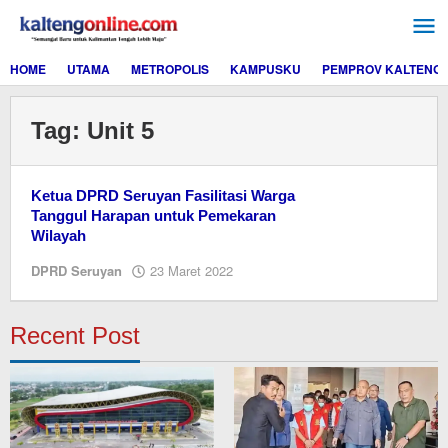
Lewati
ke
konten
HOME
UTAMA
METROPOLIS
KAMPUSKU
PEMPROV KALTENG
Tag:
Unit 5
Ketua DPRD Seruyan Fasilitasi Warga
Tanggul Harapan untuk Pemekaran
Wilayah
oleh
DPRD Seruyan
23 Maret 2022
redaksi
kaltengonline.com
Recent Post