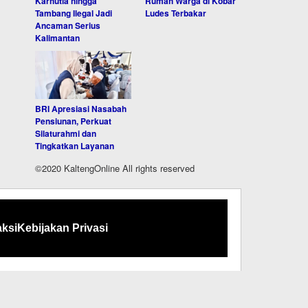
Karhutla hingga
Rumah Warga di Kobar
Tambang Ilegal Jadi
Ludes Terbakar
Ancaman Serius
Kalimantan
BRI Apresiasi Nasabah
Pensiunan, Perkuat
Silaturahmi dan
Tingkatkan Layanan
©2020 KaltengOnline All rights reserved
ksi
Kebijakan Privasi