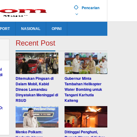
Pencarian
PORT
NASIONAL
OPINI
Recent Post
Ditemukan Pingsan di
Gubernur Minta
Dalam Mobil, Kabid
Tambahan Helikopter
Dinsos Lamandau
Water Bombing untuk
Dinyatakan Meninggal di
Tangani Karhutla
RSUD
Kalteng
Menko Polkam:
Ditinggal Penghuni,