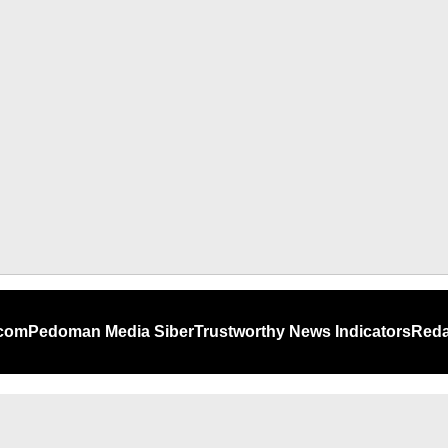
.com
Pedoman Media Siber
Trustworthy News Indicators
Reda