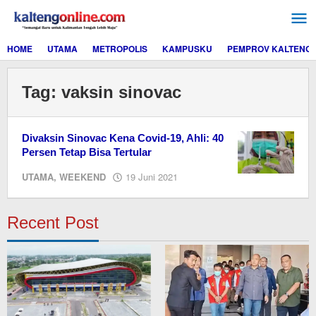
Lewati
ke
konten
HOME
UTAMA
METROPOLIS
KAMPUSKU
PEMPROV KALTENG
Tag:
vaksin sinovac
Divaksin Sinovac Kena Covid-19, Ahli: 40
Persen Tetap Bisa Tertular
oleh
UTAMA
,
WEEKEND
19 Juni 2021
redaksi
kaltengonline.com
Recent Post