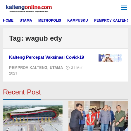
Lewati
ke
konten
HOME
UTAMA
METROPOLIS
KAMPUSKU
PEMPROV KALTENG
Tag:
wagub edy
Kalteng Percepat Vaksinasi Covid-19
PEMPROV KALTENG
,
UTAMA
31 Mei
oleh
2021
redaksi
kaltengonline.com
Recent Post