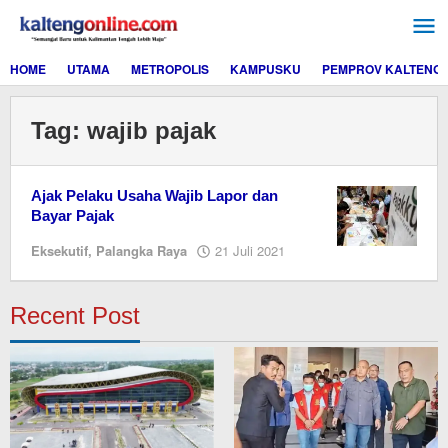
Lewati
ke
konten
HOME
UTAMA
METROPOLIS
KAMPUSKU
PEMPROV KALTENG
Tag:
wajib pajak
Ajak Pelaku Usaha Wajib Lapor dan
Bayar Pajak
oleh
Eksekutif
,
Palangka Raya
21 Juli 2021
Editor
Recent Post