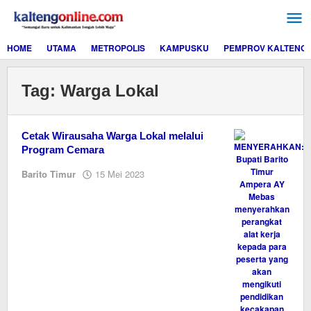
Lewati
ke
konten
HOME
UTAMA
METROPOLIS
KAMPUSKU
PEMPROV KALTENG
Tag:
Warga Lokal
Cetak Wirausaha Warga Lokal melalui
Program Cemara
oleh
Barito Timur
15 Mei 2023
M.A