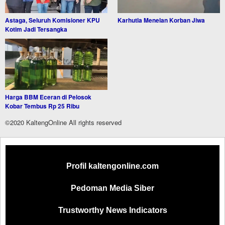
Astaga, Seluruh Komisioner KPU
Karhutla Menelan Korban Jiwa
Kotim Jadi Tersangka
Harga BBM Eceran di Pelosok
Kobar Tembus Rp 25 Ribu
©2020 KaltengOnline All rights reserved
Profil kaltengonline.com
Pedoman Media Siber
Trustworthy News Indicators