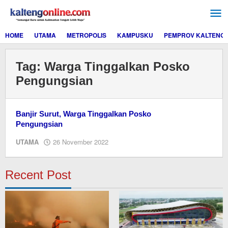
Lewati
ke
konten
HOME
UTAMA
METROPOLIS
KAMPUSKU
PEMPROV KALTENG
Tag:
Warga Tinggalkan Posko
Pengungsian
Banjir Surut, Warga Tinggalkan Posko
Pengungsian
oleh
UTAMA
26 November 2022
M.A
Recent Post