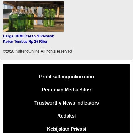
Harga BBM Eceran di Pelosok
Kobar Tembus Rp 25 Ribu
©2020 KaltengOnline All rights reserved
Profil kaltengonline.com
Pedoman Media Siber
Trustworthy News Indicators
Redaksi
Kebijakan Privasi