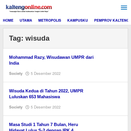
Lewati
ke
konten
HOME
UTAMA
METROPOLIS
KAMPUSKU
PEMPROV KALTENG
Tag:
wisuda
Mohammad Razy, Wisudawan UMPR dari
India
oleh
Society
5 Desember 2022
M.A
Wisuda Kedua di Tahun 2022, UMPR
Luluskan 653 Mahasiswa
oleh
Society
5 Desember 2022
M.A
Masa Studi 1 Tahun 7 Bulan, Heru
Hidayat Lulus S-2 dengan IPK 4