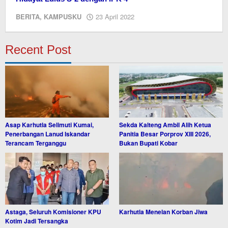
oleh
BERITA
,
KAMPUSKU
23 April 2022
editor
dua
Recent Post
Asap Karhutla Selimuti Kumai,
Sekda Kalteng Ambil Alih Ketua
Penerbangan Lanud Iskandar
Panitia Besar Porprov XIII 2026,
Terancam Terganggu
Bukan Bupati Kobar
Astaga, Seluruh Komisioner KPU
Karhutla Menelan Korban Jiwa
Kotim Jadi Tersangka