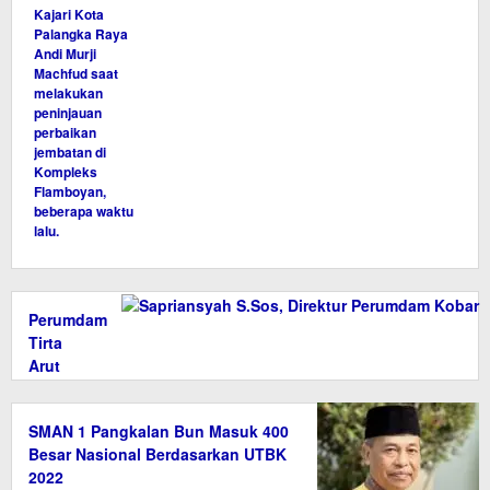
Perumdam
Tirta
Arut
Persembahkan
Banyu
SMAN 1 Pangkalan Bun Masuk 400
Kinum
Besar Nasional Berdasarkan UTBK
di HUT
2022
64