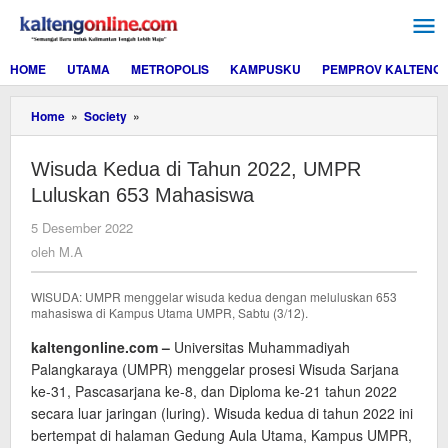
Lewati
ke
konten
HOME
UTAMA
METROPOLIS
KAMPUSKU
PEMPROV KALTENG
Wisuda
Home
»
Society
»
Kedua
di
Wisuda Kedua di Tahun 2022, UMPR
Tahun
2022,
Luluskan 653 Mahasiswa
UMPR
Luluskan
oleh
5 Desember 2022
653
M.A
oleh
M.A
Mahasiswa
WISUDA: UMPR menggelar wisuda kedua dengan meluluskan 653
mahasiswa di Kampus Utama UMPR, Sabtu (3/12).
kaltengonline.com –
Universitas Muhammadiyah
Palangkaraya (UMPR) menggelar prosesi Wisuda Sarjana
ke-31, Pascasarjana ke-8, dan Diploma ke-21 tahun 2022
secara luar jaringan (luring). Wisuda kedua di tahun 2022 ini
bertempat di halaman Gedung Aula Utama, Kampus UMPR,